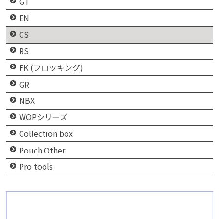
GT
EN
CS
RS
FK (フロッキング)
GR
NBX
WOPシリーズ
Collection box
Pouch Other
Pro tools