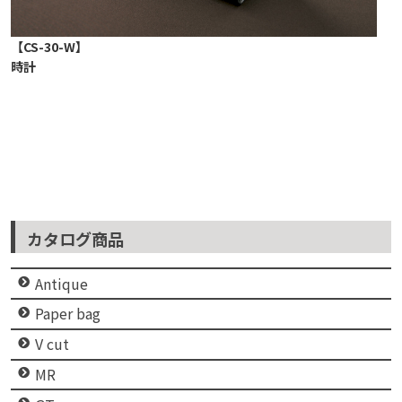
【CS-30-W】
時計
カタログ商品
Antique
Paper bag
V cut
MR