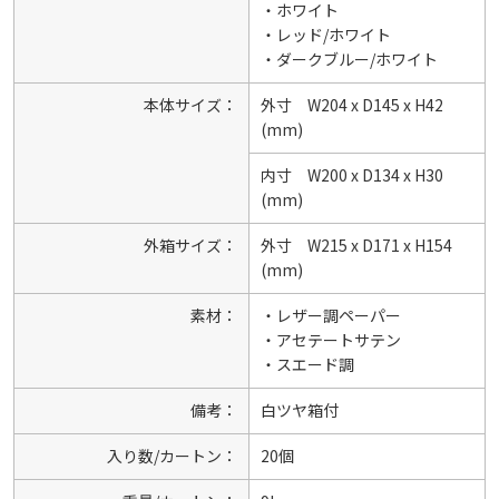
・ホワイト
・レッド/ホワイト
・ダークブルー/ホワイト
本体サイズ：
外寸 W204 x D145 x H42
(mm)
内寸 W200 x D134 x H30
(mm)
外箱サイズ：
外寸 W215 x D171 x H154
(mm)
素材：
・レザー調ペーパー
・アセテートサテン
・スエード調
備考：
白ツヤ箱付
入り数/カートン：
20個