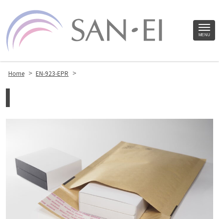
Site
MENU
Footer
>
>
Home
EN-923-EPR