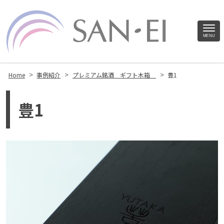
Site
MENU
Footer
>
>
>
Home
事例紹介
プレミアム銘酒 ギフト木箱
豊1
豊1