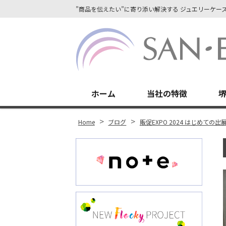
”商品を伝えたい”に寄り添い解決する ジュエリーケ
Site
Footer
ホーム
当社の特徴
r
ok
>
>
Home
ブログ
販促EXPO 2024 はじめての
st
In