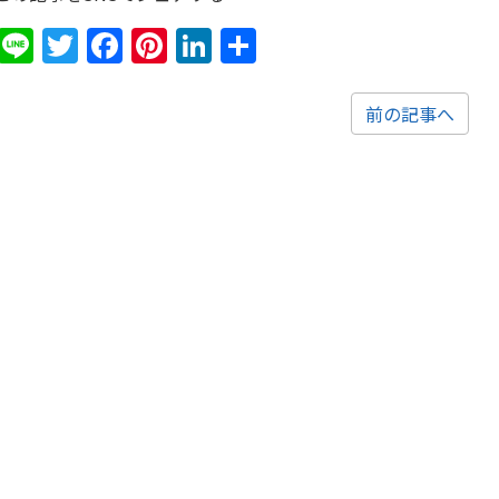
Line
Twitter
Facebook
Pinterest
LinkedIn
共
有
前の記事へ