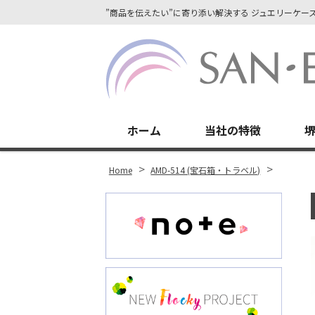
”商品を伝えたい”に寄り添い解決する ジュエリーケ
Site
Footer
ホーム
当社の特徴
r
ok
>
>
Home
AMD-514 (宝石箱・トラベル)
st
In