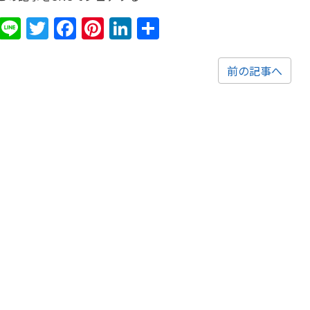
Line
Twitter
Facebook
Pinterest
LinkedIn
共
有
前の記事へ