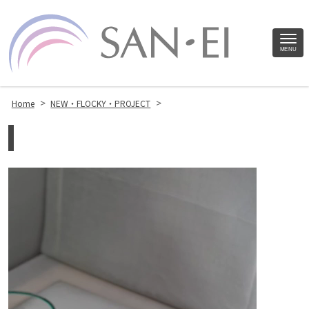
Site
MENU
Footer
>
>
Home
NEW・FLOCKY・PROJECT
動
画
プ
レ
ー
ヤ
ー