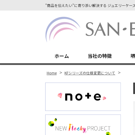
”商品を伝えたい”に寄り添い解決する ジュエリーケ
Site
Footer
ホーム
当社の特徴
r
ok
>
>
Home
KFシリーズの仕様変更について
st
In