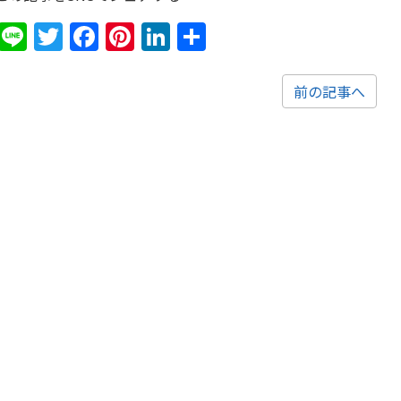
Line
Twitter
Facebook
Pinterest
LinkedIn
共
有
前の記事へ