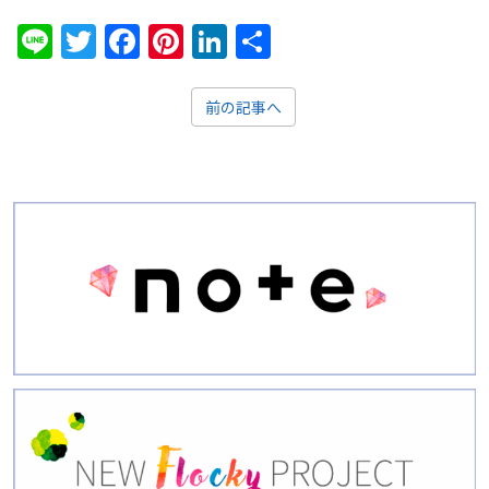
Line
Twitter
Facebook
Pinterest
LinkedIn
共
有
前の記事へ