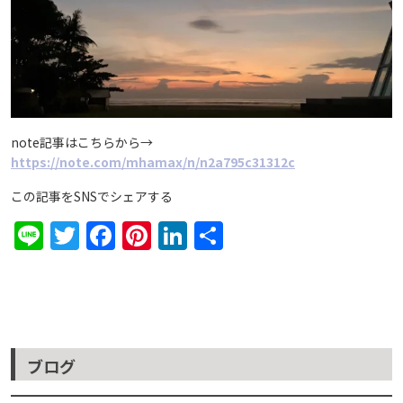
note記事はこちらから→
https://note.com/mhamax/n/n2a795c31312c
この記事をSNSでシェアする
Line
Twitter
Facebook
Pinterest
LinkedIn
共
有
ブログ