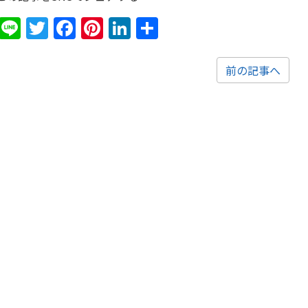
Line
Twitter
Facebook
Pinterest
LinkedIn
共
有
前の記事へ