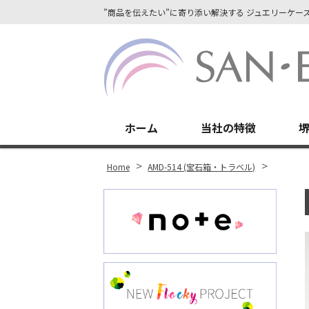
”商品を伝えたい”に寄り添い解決する ジュエリーケ
Site
Footer
ホーム
当社の特徴
r
ok
>
>
Home
AMD-514 (宝石箱・トラベル)
st
In